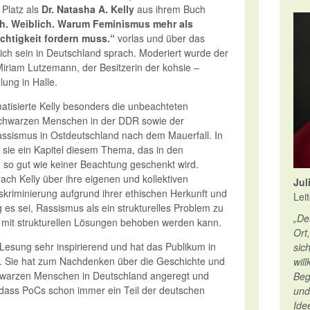
 Platz als
Dr. Natasha A. Kelly
aus ihrem Buch
h. Weiblich. Warum Feminismus mehr als
chtigkeit fordern muss.“
vorlas und über das
ch sein in Deutschland sprach. Moderiert wurde der
riam Lutzemann, der Besitzerin der kohsie –
lung in Halle.
atisierte Kelly besonders die unbeachteten
chwarzen Menschen in der DDR sowie der
ssismus in Ostdeutschland nach dem Mauerfall. In
sie ein Kapitel diesem Thema, das in den
so gut wie keiner Beachtung geschenkt wird.
ach Kelly über ihre eigenen und kollektiven
Jul
skriminierung aufgrund ihrer ethischen Herkunft und
Lei
g es sei, Rassismus als ein strukturelles Problem zu
„De
 mit strukturellen Lösungen behoben werden kann.
Ort
Lesung sehr inspirierend und hat das Publikum in
sic
 Sie hat zum Nachdenken über die Geschichte und
wil
warzen Menschen in Deutschland angeregt und
Beg
dass PoCs schon immer ein Teil der deutschen
und
Ide