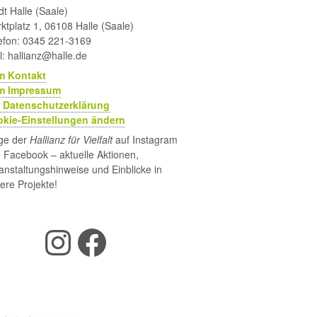
dt Halle (Saale)
ktplatz 1, 06108 Halle (Saale)
efon: 0345 221-3169
l: hallianz@halle.de
m Kontakt
m Impressum
 Datenschutzerklärung
kie-Einstellungen ändern
ge der
Hallianz für Vielfalt
auf Instagram
 Facebook – aktuelle Aktionen,
anstaltungshinweise und Einblicke in
ere Projekte!
Instagram
Facebook