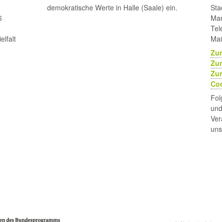
demokratische Werte in Halle (Saale) ein.
Sta
6
Mar
Tel
lfalt
Mai
Zu
Zu
Zur
Coo
Fol
und
Ver
uns