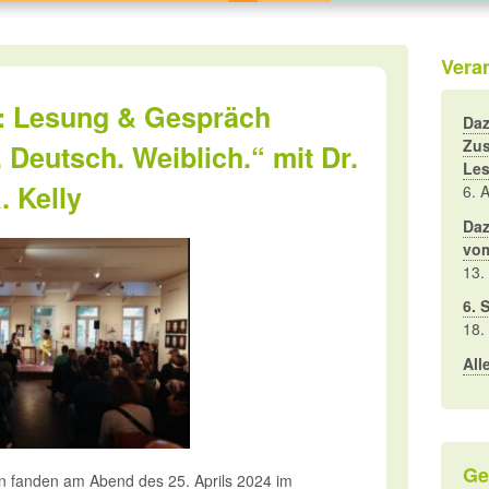
Vera
: Lesung & Gespräch
Daz
Zus
 Deutsch. Weiblich.“ mit Dr.
Les
. Kelly
6. 
Daz
vo
13.
6. 
18.
All
Ge
 fanden am Abend des 25. Aprils 2024 im