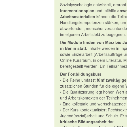
Sozialpsychologie entwickelt, erprob
Interventionsplan
und mithilfe
anwe
Arbeitsmaterialien
können die Teiln
Handlungskompetenzen stärken, um pr
abwertenden, menschenverachtenden,
im eigenen Arbeitsfeld zu begegnen.
D
ie Module finden von März bis Ju
in Berlin statt.
Inhalte werden in Inp
sowie Einzelarbeit (Arbeitsaufträge un
Online-Kursraum, in dem Literatur, M
bereitgestellt werden. Ein Teilnahmez
Der Fortbildungskurs
• Die Reihe umfasst
fünf zweitägig
zusätzlichen Stunden für die eigene
• Die Qualifizierung legt hohen Wert 
und Arbeitskontexten der Teilnehme
• Eine kollegiale und wertschätzende
• Der Kurs kontextualisiert Rechtse
Jugend(sozial)arbeit und Schule. Er s
kritische Bildungsarbeit
dar.