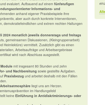
ein
t und evaluiert. Aufbauend auf einem
fünfstufigen
ndungsorientierter Informations- und
All
ehmenden anhand eigener Praxisbeispiele ihre
äventiv, aber auch durch konkrete Interventionen,
 demokratiefeindlichen und extrem rechten Haltungen
li 2024 monatlich jeweils donnerstags und freitags
uts, gemeinsamen Diskussionen, (Kleingruppenarbeit)
d Heimlektüre) vermittelt. Zusätzlich gibt es einen
aterialien, Arbeitsaufträge und Arbeitsergebnisse
ertifikat wird nach Abschluss ausgestellt.
e Module
mit insgesamt 80 Stunden und zehn
Vor- und Nachbereitung
sowie gestellte Aufgaben.
auf
Praxisbezug
und arbeitet deshalb mit den Fällen
nden.
Arbeitsatmosphäre
liegt uns am Herzen.
xtremismusprävention im Handlungsfeld
tellt keine
Einführung in Antidiskriminierungs- oder