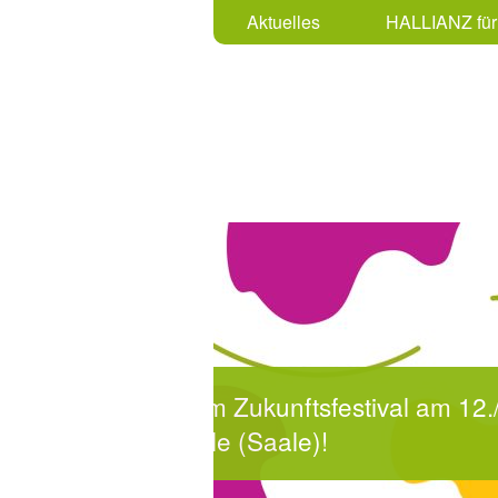
Aktuelles
HALLIANZ für 
BARCAMP für Jugen
mach mit!