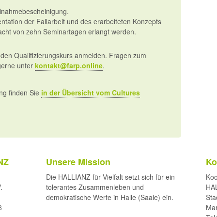
eilnahmebescheinigung.
entation der Fallarbeit und des erarbeiteten Konzepts
acht von zehn Seminartagen erlangt werden.
 den Qualifizierungskurs anmelden. Fragen zum
gerne unter
kontakt@farp.online
.
ung finden Sie
in der Übersicht vom Cultures
NZ
Unsere Mission
Ko
Die HALLIANZ für Vielfalt setzt sich für ein
Koo
.
tolerantes Zusammenleben und
HAL
demokratische Werte in Halle (Saale) ein.
Sta
6
Mar