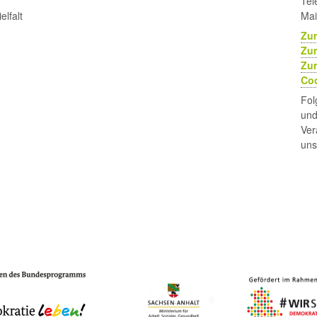
Tel
lfalt
Mai
Zu
Zu
Zur
Coo
Fol
und
Ver
uns