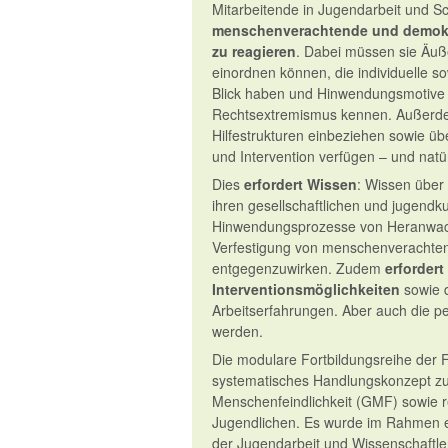
Mitarbeitende in Jugendarbeit und S
menschenverachtende und demokr
zu reagieren
. Dabei müssen sie Äu
einordnen können, die individuelle 
Blick haben und Hinwendungsmotive
Rechtsextremismus kennen. Außerdem
Hilfestrukturen einbeziehen sowie 
und Intervention verfügen – und natü
Dies
erfordert Wissen
: Wissen über
ihren gesellschaftlichen und jugendk
Hinwendungsprozesse von Heranwac
Verfestigung von menschenverachten
entgegenzuwirken. Zudem
erforder
Interventionsmöglichkeiten
sowie 
Arbeitserfahrungen. Aber auch die pe
werden.
Die modulare Fortbildungsreihe der F
systematisches Handlungskonzept 
Menschenfeindlichkeit (GMF) sowie r
Jugendlichen. Es wurde im Rahmen e
der Jugendarbeit und Wissenschaftler