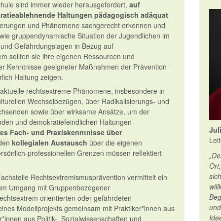
chule sind immer wieder herausgefordert,
auf
atieablehnende Haltungen pädagogisch adäquat
ßerungen und Phänomene sachgerecht erkennen und
sowie gruppendynamische Situation der Jugendlichen im
 und Gefährdungslagen in Bezug auf
 sollten sie ihre eigenen Ressourcen und
über Kenntnisse geeigneter Maßnahmen der Prävention
rlich Haltung zeigen.
 aktuelle rechtsextreme Phänomene, insbesondere in
ulturellen Wechselbezügen, über Radikalisierungs- und
hsenden sowie über wirksame Ansätze, um der
den und demokratiefeindlichen Haltungen
Jul
t es Fach- und Praxiskenntnisse über
Lei
den
kollegialen Austausch
über die eigenen
rsönlich-professionellen Grenzen müssen reflektiert
„De
Ort
sic
achstelle Rechtsextremismusprävention vermittelt ein
wil
zum Umgang mit Gruppenbezogener
Beg
echtsextrem orientierten oder gefährdeten
und
ines Modellprojekts gemeinsam mit Praktiker*innen aus
Ide
*innen aus Politik-, Sozialwissenschaften und