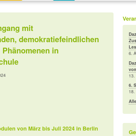
Vera
mgang mit
Daz
en, demokratiefeindlichen
Zus
Les
n Phänomenen in
6. 
chule
Daz
vo
2024
13.
6. 
18.
All
dulen von März bis Juli 2024 in Berlin
Ge